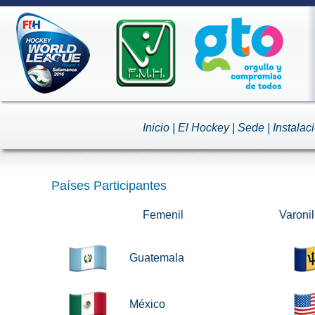
Inicio
|
El Hockey
|
Sede
|
Instalac
Países Participantes
Femenil
Varonil
Guatemala
México